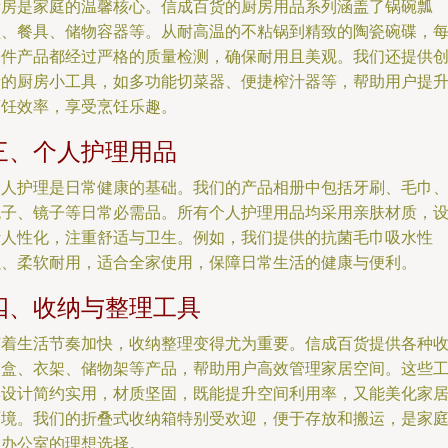
厨房是家庭的温馨核心。信成百货的厨房用品系列涵盖了锅碗瓢
盆、餐具、储物容器等。从耐高温的不粘锅到精致的陶瓷碗碟，
一件产品都经过严格的质量检测，确保耐用且美观。我们还提供
新的厨房小工具，如多功能切菜器、便捷榨汁器等，帮助用户提
烹饪效率，享受烹饪乐趣。
三、个人护理用品
个人护理是日常健康的基础。我们的产品相册中包括牙刷、毛巾
梳子、镜子等日常必需品。所有个人护理用品均采用亲肤材质，
计人性化，注重舒适与卫生。例如，我们提供的抗菌毛巾吸水性
强、柔软耐用，适合全家使用，保障日常生活的健康与便利。
四、收纳与整理工具
随着生活节奏加快，收纳整理变得尤为重要。信成百货提供各种
纳盒、衣架、储物架等产品，帮助用户高效管理家居空间。这些
具设计简约实用，材质坚固，既能提升空间利用率，又能美化家
环境。我们的折叠式收纳箱特别受欢迎，便于存放和搬运，是家
和办公室的理想选择。