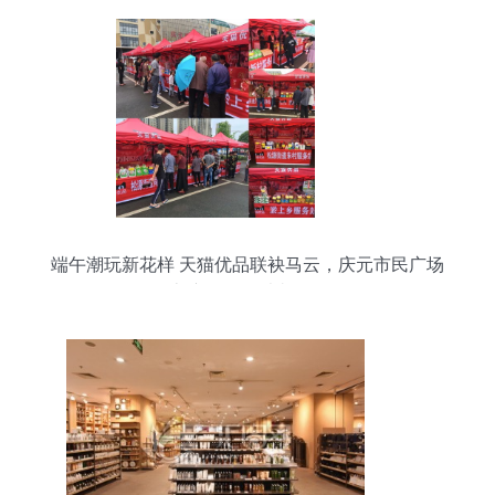
端午潮玩新花样 天猫优品联袂马云，庆元市民广场
上演吃喝玩乐嘉年华